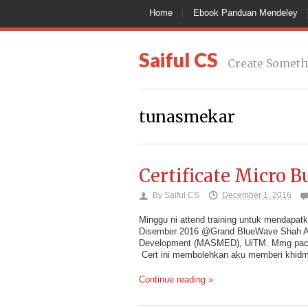
Home
Ebook Panduan Mendeley
Saiful CS
Create Someth
tunasmekar
Certificate Micro 
By
Saiful CS
December 1, 2016
Minggu ni attend training untuk mendapatk
Disember 2016 @Grand BlueWave Shah Al
Development (MASMED), UiTM. Mmg pack 
Cert ini membolehkan aku memberi khidm
Continue reading »