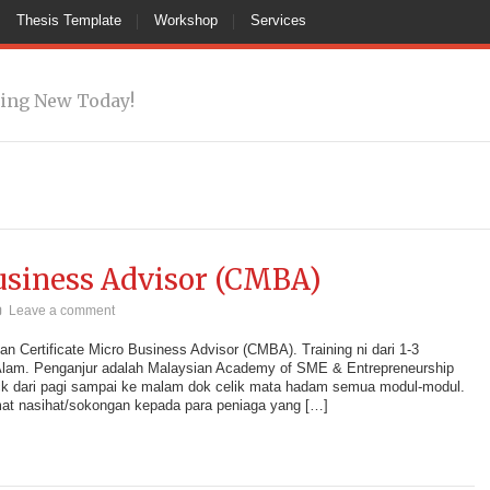
Thesis Template
Workshop
Services
ing New Today!
Business Advisor (CMBA)
Leave a comment
an Certificate Micro Business Advisor (CMBA). Training ni dari 1-3
am. Penganjur adalah Malaysian Academy of SME & Entrepreneurship
dari pagi sampai ke malam dok celik mata hadam semua modul-modul.
at nasihat/sokongan kepada para peniaga yang […]