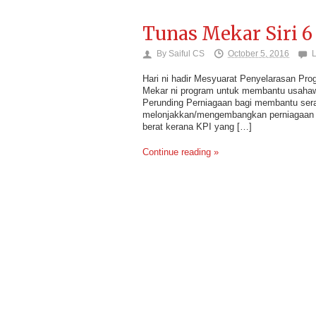
Tunas Mekar Siri 6 
By
Saiful CS
October 5, 2016
Hari ni hadir Mesyuarat Penyelarasan Pr
Mekar ni program untuk membantu usahawa
Perunding Perniagaan bagi membantu ser
melonjakkan/mengembangkan perniagaan me
berat kerana KPI yang […]
Continue reading »