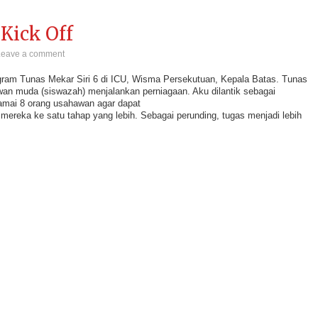
Kick Off
Leave a comment
ogram Tunas Mekar Siri 6 di ICU, Wisma Persekutuan, Kepala Batas. Tunas
n muda (siswazah) menjalankan perniagaan. Aku dilantik sebagai
amai 8 orang usahawan agar dapat
reka ke satu tahap yang lebih. Sebagai perunding, tugas menjadi lebih